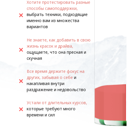
Хотите протестировать разные
способы самоподдержки,
выбрать техники, подходящие
именно вам из множества
вариантов
Не знаете, как добавить в свою
жизнь красок и драйва,
ощущаете, что она пресная и
скучная
Присвоит
Все время держите фокус на
собстве
других, забывая о себе
и
ощутите
накапливая внутри
раздражение и недовольство
МОГУщес
Устали от длительных курсов,
Узнаете, почему некоторые
которые требуют много
Разреши
люди дают вам силу, а
времени и сил
«быть н
некоторые — забирают
, и
почувств