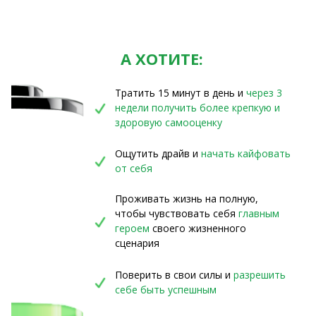
что с этим делать
Оцените,
Поймете, где располагаются
А ХОТИТЕ:
прокача
ваши границы, и
научитесь
самооцен
их экологично защищать
Тратить 15 минут в день и
через 3
привычку
недели получить более крепкую и
здоровую самооценку
Найдете
противоядие от
Ощутить драйв и
начать кайфовать
токсичного общения и
от себя
перестанете попадаться на
удочку манипуляций
Проживать жизнь на полную,
чтобы чувствовать себя
главным
героем
своего жизненного
сценария
Поверить в свои силы и
разрешить
себе быть успешным